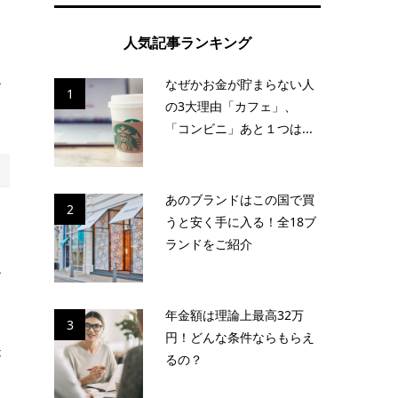
人気記事ランキング
なぜかお金が貯まらない人
で
1
の3大理由「カフェ」、
「コンビニ」あと１つは...
あのブランドはこの国で買
2
め
うと安く手に入る！全18ブ
ランドをご紹介
を
で
年金額は理論上最高32万
3
円！どんな条件ならもらえ
が
るの？