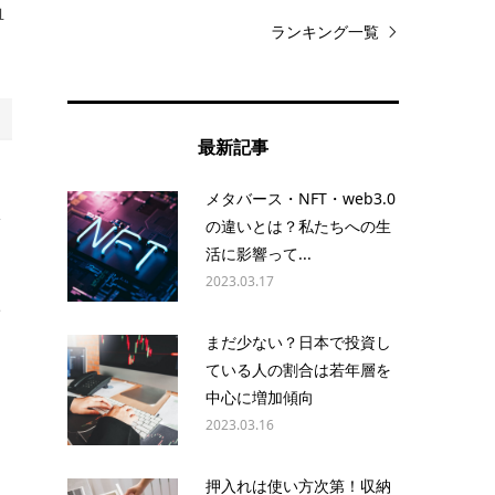
血
ランキング一覧
最新記事
メタバース・NFT・web3.0
体
の違いとは？私たちへの生
活に影響って...
2023.03.17
ぎ
まだ少ない？日本で投資し
ている人の割合は若年層を
を
中心に増加傾向
2023.03.16
押入れは使い方次第！収納