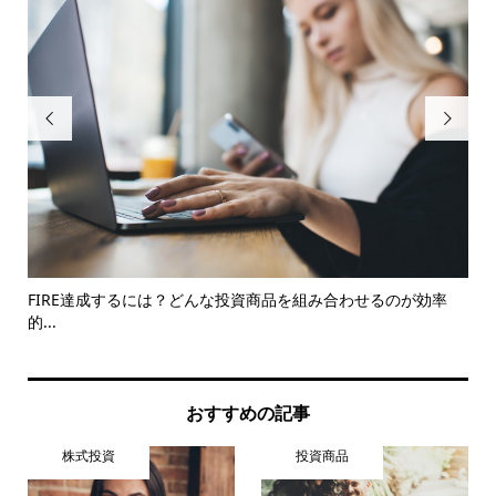


取
FIRE達成するには？どんな投資商品を組み合わせるのが効率
み
的...
おすすめの記事
株式投資
投資商品