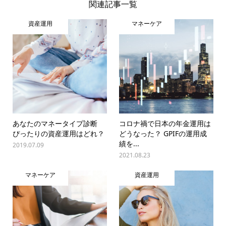
関連記事一覧
資産運用
マネーケア
あなたのマネータイプ診断
コロナ禍で日本の年金運用は
ぴったりの資産運用はどれ？
どうなった？ GPIFの運用成
績を...
2019.07.09
2021.08.23
マネーケア
資産運用