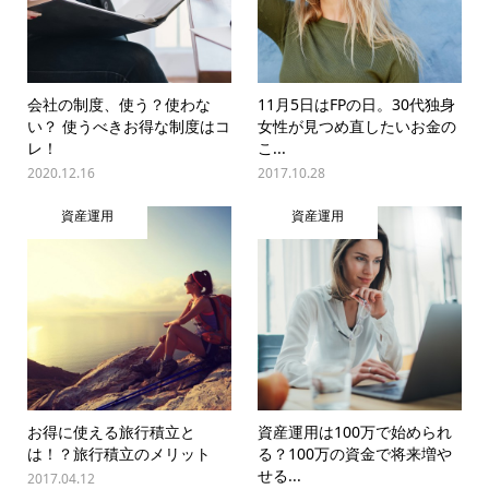
会社の制度、使う？使わな
11月5日はFPの日。30代独身
い？ 使うべきお得な制度はコ
女性が見つめ直したいお金の
レ！
こ...
2020.12.16
2017.10.28
資産運用
資産運用
お得に使える旅行積立と
資産運用は100万で始められ
は！？旅行積立のメリット
る？100万の資金で将来増や
せる...
2017.04.12