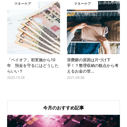
マネーケア
マネーケア
「ペイオフ」初実施から10
浪費癖の原因は片づけ下
年 預金を守るにはどうした
手！？整理収納の観点から考
らいい？
えるお金の管...
2020.10.28
2021.08.06
今月のおすすめ記事