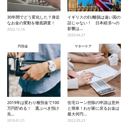
30年間でどう変化した？身近
イギリスのEU離脱は遠い国の
なお金の変動を徹底調査！
話じゃない！ 日本経済への
影響は...
2022.12.16
2020.04.27
円預金
マネーケア
2019年は変わり種預金で100
住宅ローン控除の申請は意外
万円貯める！ 選ぶべき預け
と簡単！わが家に戻るお金は
先...
最大何円...
2019.01.21
2022.05.23