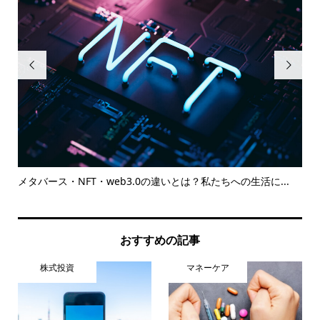


知ろ
メタバース・NFT・web3.0の違いとは？私たちへの生活に...
厚
シ..
おすすめの記事
株式投資
マネーケア