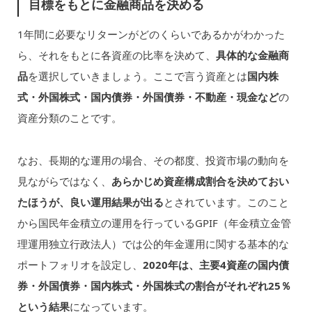
目標をもとに金融商品を決める
1年間に必要なリターンがどのくらいであるかがわかった
ら、それをもとに各資産の比率を決めて、
具体的な金融商
品
を選択していきましょう。ここで言う資産とは
国内株
式・外国株式・国内債券・外国債券・不動産・現金など
の
資産分類のことです。
なお、長期的な運用の場合、その都度、投資市場の動向を
見ながらではなく、
あらかじめ資産構成割合を決めておい
たほうが、良い運用結果が出る
とされています。このこと
から国民年金積立の運用を行っているGPIF（年金積立金管
理運用独立行政法人）では公的年金運用に関する基本的な
ポートフォリオを設定し、
2020年は、主要4資産の国内債
券・外国債券・国内株式・外国株式の割合がそれぞれ25％
という結果
になっています。