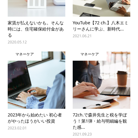
家賃が払えないかも。そんな
YouTube【72 ch.】八木エミ
時には、住宅確保給付金があ
リーさんに学ぶ、新時代...
る
2021.06.21
2020.05.12
マネーケア
マネーケア
2023年から始めたい 初心者
72ch.で森井先生と税を学ぼ
がやったほうがいい投資
う！第1弾・給与明細編を観
た感...
2023.02.01
2021.09.23