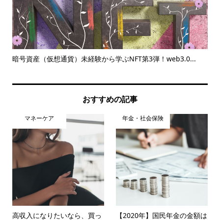
暗号資産（仮想通貨）未経験から学ぶNFT第3弾！web3.0...
貯
おすすめの記事
マネーケア
年金・社会保険
高収入になりたいなら、買っ
【2020年】国民年金の金額は