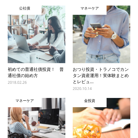
公社債
マネーケア
初めての普通社債投資！ 普
おつり投資・トラノコでカン
通社債の始め方
タン資産運用！実体験まとめ
とレビュ...
2018.02.26
2020.10.14
マネーケア
金投資