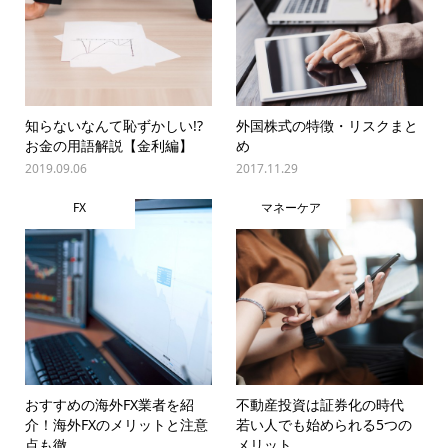
知らないなんて恥ずかしい!?
外国株式の特徴・リスクまと
お金の用語解説【金利編】
め
2019.09.06
2017.11.29
FX
マネーケア
おすすめの海外FX業者を紹
不動産投資は証券化の時代
介！海外FXのメリットと注意
若い人でも始められる5つの
点も徹...
メリット