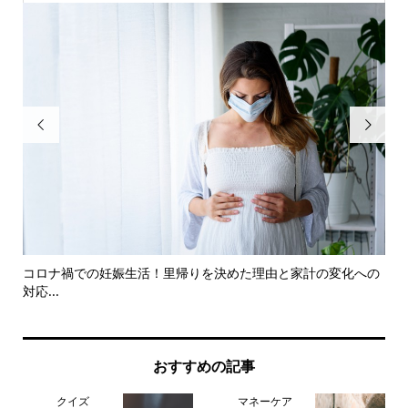


コロナ禍での妊娠生活！里帰りを決めた理由と家計の変化への
私が
対応...
おすすめの記事
クイズ
マネーケア