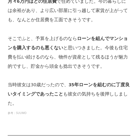
月々6万円ほどの住居費
で住めていました。今の暮らしに
は余裕があり、より広い部屋に引っ越して家賃が上がって
も、なんとか住居費を工面できそうです。
そこでふと、予算を上げるのなら
ローンを組んでマンショ
ンを購入するのも悪くない
と思いつきました。今後も住宅
費を払い続けるのなら、物件が資産として残るほうが魅力
的ですし、貯金から頭金も捻出できそうです。
当時彼女は30歳だったので、
35年ローンを組むのに丁度良
いタイミングであったこと
も彼女の気持ちを後押ししまし
た。
参考：SUUMO