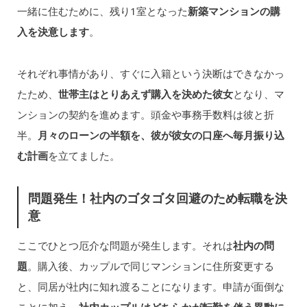
一緒に住むために、残り1室となった
新築マンションの購
入を決意します
。
それぞれ事情があり、すぐに入籍という決断はできなかっ
たため、
世帯主はとりあえず購入を決めた彼女
となり、マ
ンションの契約を進めます。頭金や事務手数料は彼と折
半。
月々のローンの半額を、彼が彼女の口座へ毎月振り込
む計画
を立てました。
問題発生！社内のゴタゴタ回避のため転職を決
意
ここでひとつ厄介な問題が発生します。それは
社内の問
題
。購入後、カップルで同じマンションに住所変更する
と、同居が社内に知れ渡ることになります。申請が面倒な
ことに加え、
社内カップルはどちらかが転勤を伴う異動に