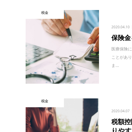
税金
2020.04.10
保険金
医療保険
ことがあ
ま...
税金
2020.04.07
税額控
りやす