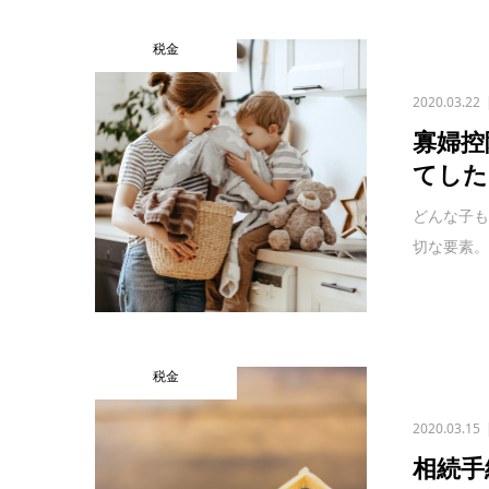
税金
2020.03.22
寡婦控
てした
どんな子
切な要素。
税金
2020.03.15
相続手