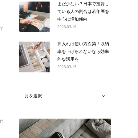
まだ少ない？日本で投資し
ている人の割合は若年層を
中心に増加傾向
2023.03.16
啓子
押入れは使い方次第！収納
率を上げられないなら効率
的な活用を
大
2023.03.15
月を選択
幸代