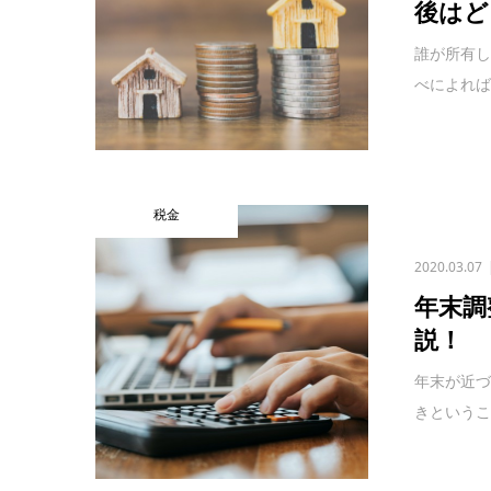
後はど
誰が所有
べによれば
税金
2020.03.07
年末調
説！
年末が近づ
きというこ