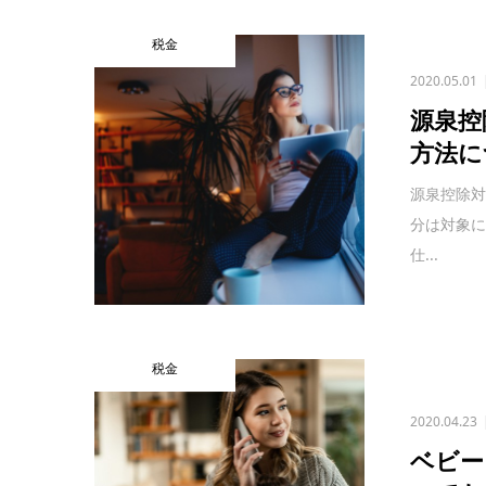
税金
2020.05.01
源泉控
方法に
源泉控除対
分は対象
仕...
税金
2020.04.23
ベビー