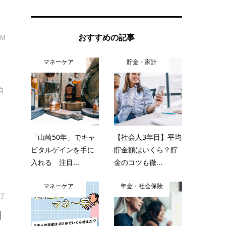
おすすめの記事
・M
マネーケア
貯金・家計
自
「山崎50年」でキャ
【社会人3年目】平均
ピタルゲインを手に
貯金額はいくら？貯
入れる 注目...
金のコツも徹...
マネーケア
年金・社会保険
紀子
知