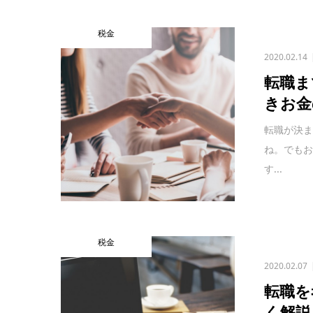
税金
2020.02.14
転職ま
きお金
転職が決
ね。でも
す...
税金
2020.02.07
転職を
く解説