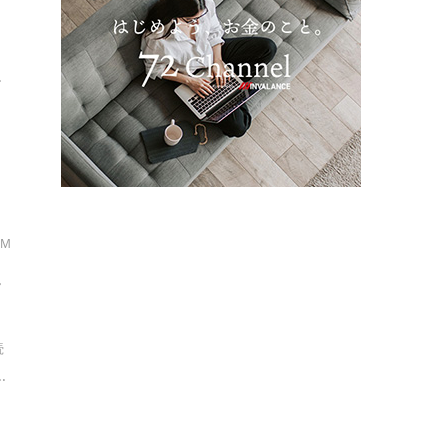
調
.
・M
解
続
.