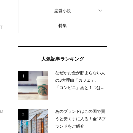
恋愛小説
特集
美子
る
り
人気記事ランキング
なぜかお金が貯まらない人
1
の3大理由「カフェ」、
「コンビニ」あと１つは...
あのブランドはこの国で買
・M
2
うと安く手に入る！全18ブ
ランドをご紹介