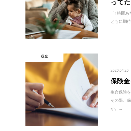
ってた
「1時間あ
ともに期待
税金
2020.04.20
保険金
生命保険
その際、
か。...