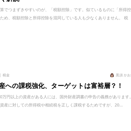
計算でつまずきやすいのが、「税額控除」です。似ているものに「所得
ため、税額控除と所得控除を混同している人も少なくありません。 税
税金
黒須 か
産への課税強化、ターゲットは富裕層？！
000万円以上の資産がある人には、国外財産調書の申告の義務があります
資産に対しての所得税や相続税を正しく課税するためですが、20...