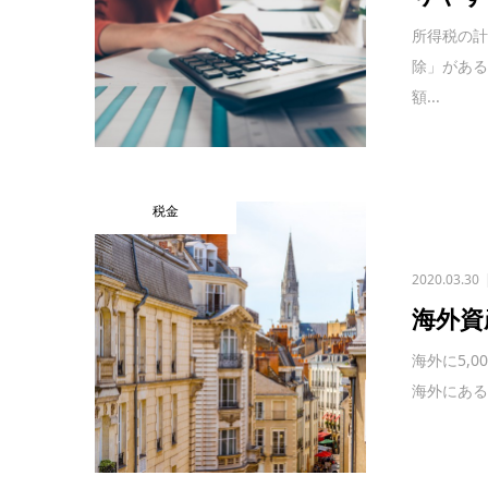
所得税の
除」がある
額...
税金
2020.03.30
海外資
海外に5,
海外にある