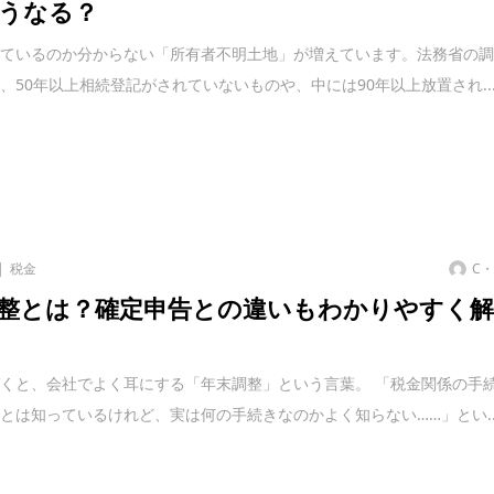
うなる？
しているのか分からない「所有者不明土地」が増えています。法務省の
、50年以上相続登記がされていないものや、中には90年以上放置され..
税金
C
整とは？確定申告との違いもわかりやすく
くと、会社でよく耳にする「年末調整」という言葉。 「税金関係の手
とは知っているけれど、実は何の手続きなのかよく知らない……」とい..