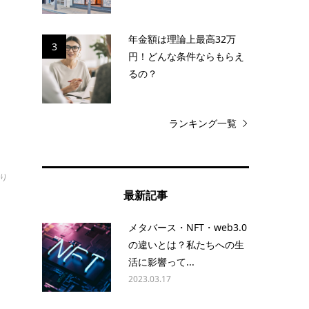
控
年金額は理論上最高32万
3
円！どんな条件ならもらえ
るの？
ランキング一覧
おり
最新記事
メタバース・NFT・web3.0
。
の違いとは？私たちへの生
活に影響って...
2023.03.17