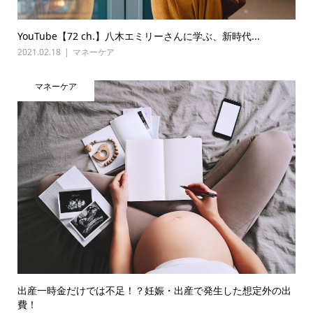
YouTube【72 ch.】八木エミリーさんに学ぶ、新時代...
2021.02.18
マネーケア
マネーケア
出産一時金だけでは不足！？妊娠・出産で発生した想定外の出
費！