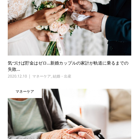
気づけば貯金はゼロ…新婚カップルの家計が軌道に乗るまでの
失敗...
2020.12.10
マネーケア
,
結婚・出産
マネーケア