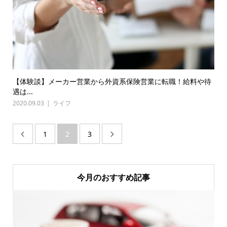
【体験談】メーカー営業から外資系保険営業に転職！給料や待
遇は...
2020.09.03
ライフ
1
2
3


今月のおすすめ記事