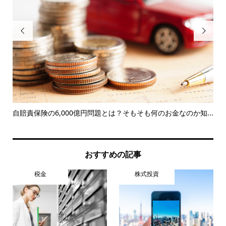


自賠責保険の6,000億円問題とは？そもそも何のお金なのか知...
脱
と
おすすめの記事
税金
株式投資