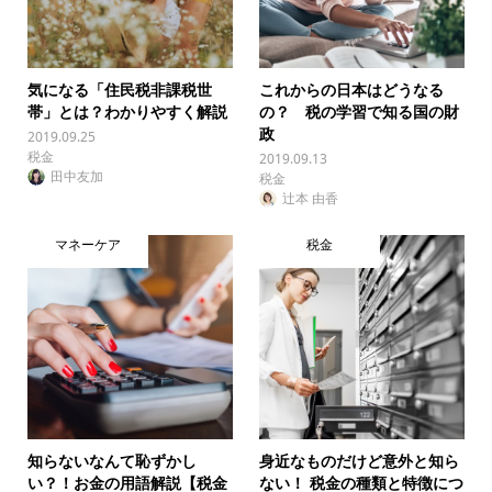
気になる「住民税非課税世
これからの日本はどうなる
帯」とは？わかりやすく解説
の？ 税の学習で知る国の財
政
2019.09.25
税金
2019.09.13
田中友加
税金
辻本 由香
マネーケア
税金
知らないなんて恥ずかし
身近なものだけど意外と知ら
い？！お金の用語解説【税金
ない！ 税金の種類と特徴につ