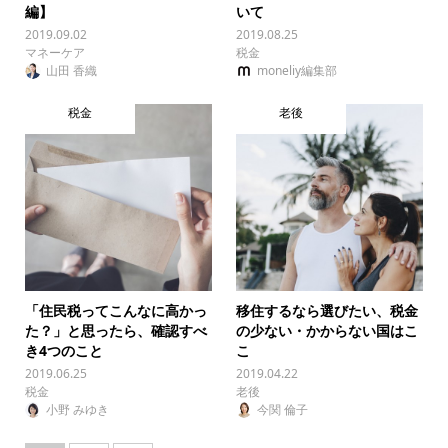
編】
いて
2019.09.02
2019.08.25
マネーケア
税金
山田 香織
moneliy編集部
税金
老後
「住民税ってこんなに高かっ
移住するなら選びたい、税金
た？」と思ったら、確認すべ
の少ない・かからない国はこ
き4つのこと
こ
2019.06.25
2019.04.22
税金
老後
小野 みゆき
今関 倫子