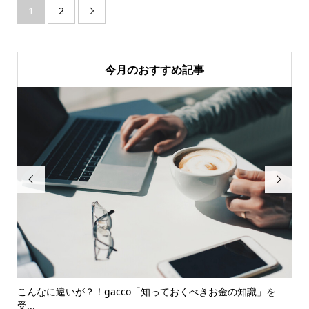
1
2

今月のおすすめ記事


率
こんなに違いが？！gacco「知っておくべきお金の知識」を
【
受...