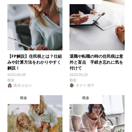
【FP解説】住民税とは？仕組
退職や転職の時の住民税は意
みや計算方法をわかりやすく
外と盲点 手続き忘れに気を
解説！
付けて
2020.06.09
2020.05.20
税金
税金
黒須 かおり
タケイ 啓子
税金
税金