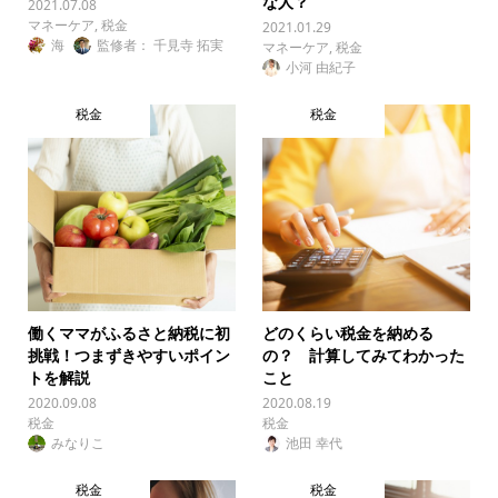
な人？
2021.07.08
マネーケア
,
税金
2021.01.29
海
監修者： 千見寺 拓実
マネーケア
,
税金
小河 由紀子
税金
税金
働くママがふるさと納税に初
どのくらい税金を納める
挑戦！つまずきやすいポイン
の？ 計算してみてわかった
トを解説
こと
2020.09.08
2020.08.19
税金
税金
みなりこ
池田 幸代
税金
税金