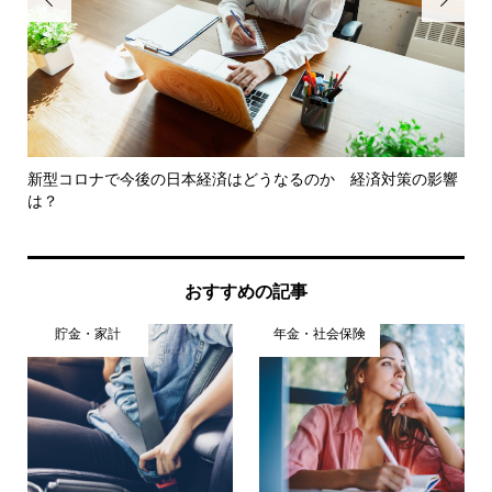
末
新型コロナで今後の日本経済はどうなるのか 経済対策の影響
仕
は？
けた.
おすすめの記事
貯金・家計
年金・社会保険