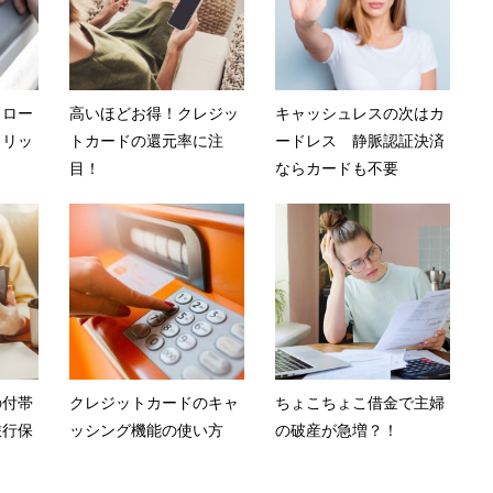
ドロー
高いほどお得！クレジッ
キャッシュレスの次はカ
メリッ
トカードの還元率に注
ードレス 静脈認証決済
目！
ならカードも不要
の付帯
クレジットカードのキャ
ちょこちょこ借金で主婦
旅行保
ッシング機能の使い方
の破産が急増？！