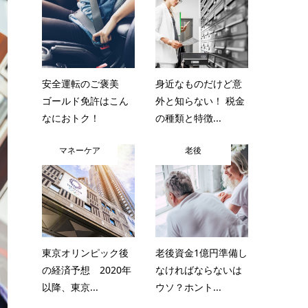
安全運転のご褒美
身近なものだけど意
ゴールド免許はこん
外と知らない！ 税金
なにおトク！
の種類と特徴...
マネーケア
老後
東京オリンピック後
老後資金1億円準備し
の経済予想 2020年
なければならないは
以降、東京...
ウソ？ホント...