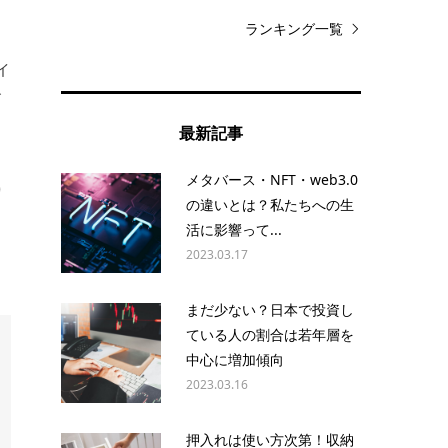
ョ
ランキング一覧
イ
ゴ
最新記事
メタバース・NFT・web3.0
り
の違いとは？私たちへの生
活に影響って...
2023.03.17
まだ少ない？日本で投資し
ている人の割合は若年層を
中心に増加傾向
2023.03.16
押入れは使い方次第！収納