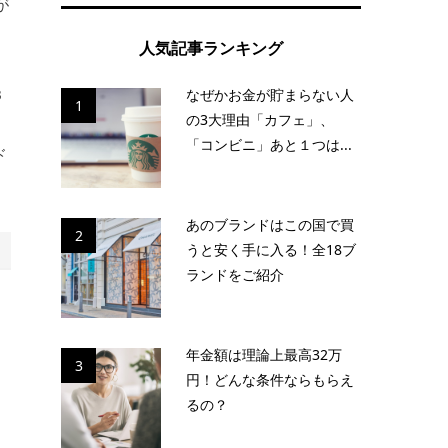
が
人気記事ランキング
B
なぜかお金が貯まらない人
1
の3大理由「カフェ」、
ま
「コンビニ」あと１つは...
ド
あのブランドはこの国で買
2
うと安く手に入る！全18ブ
ランドをご紹介
年金額は理論上最高32万
3
円！どんな条件ならもらえ
るの？