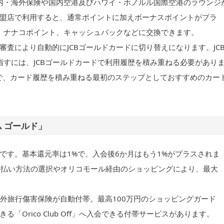
国内・海外保険や国内空港及びハワイ・ホノルル国際空港のラウンジ
盟店で利用すると、通常ポイントに加えボーナスポイントがプラ
ン、ナナコポイント、キャッシュバックなどに交換できます。
時に、審査により自動的にJCBゴールドカードに切り替えになります。JC
指すには、JCBゴールドカードで利用履歴を積み重ねる必要があり
も緩いので、カード履歴を積み重ねる最初のステップとしておすすめのカー
 ゴールド」
です。基本還元率は1%で、入会後6か月はもう1%がプラスされま
での支払い方法の選択やオリコモール経由のショッピングにより、最大
・海外旅行傷害保険が自動付帯。最高100万円のショッピングガード
Orico Club Off」へ入会できる付帯サービスがあります。