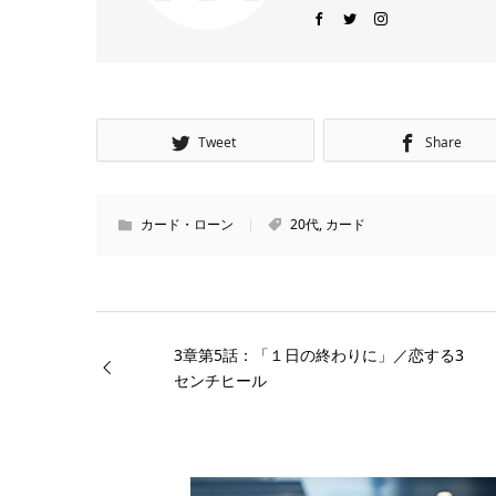
Tweet
Share
カード・ローン
20代
,
カード
3章第5話：「１日の終わりに」／恋する3
センチヒール