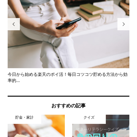


今日から始める楽天のポイ活！毎日コツコツ貯める方法から効
ト
率的...
収納.
おすすめの記事
貯金・家計
クイズ