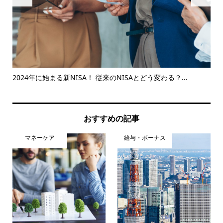
2024年に始まる新NISA！ 従来のNISAとどう変わる？...
2
策..
おすすめの記事
マネーケア
給与・ボーナス