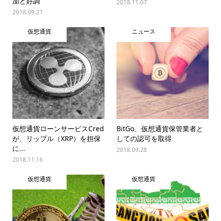
加と好調
2018.11.07
2018.09.21
仮想通貨
ニュース
仮想通貨ローンサービスCred
BitGo、仮想通貨保管業者と
が、リップル（XRP）を担保
しての認可を取得
に...
2018.09.28
2018.11.16
仮想通貨
仮想通貨