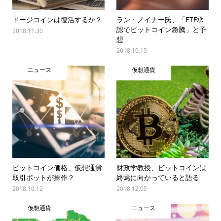
ドージコインは復活するか？
ラン・ノイナー氏、「ETF承
認でビットコイン急騰」と予
2018.11.30
想
2018.10.15
ニュース
仮想通貨
ビットコイン価格、仮想通貨
財政学教授、ビットコインは
取引ボットが操作？
終焉に向かっていると語る
2018.10.12
2018.12.05
仮想通貨
ニュース