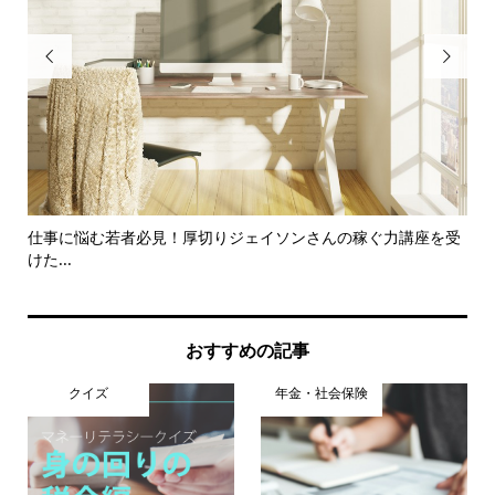


法
仕事に悩む若者必見！厚切りジェイソンさんの稼ぐ力講座を受
マ
けた...
中
おすすめの記事
クイズ
年金・社会保険