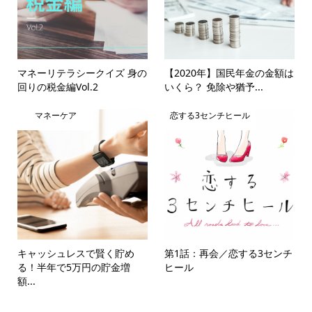
マネーリテラシークイズ 身の
【2020年】国民年金の金額は
回りの税金編Vol.2
いくら？ 免除や猶予...
マネーケア
恋する3センチヒール
キャッシュレスで賢く貯め
第1話：再会／恋する3センチ
る！半年で5万円の貯金増
ヒール
額...