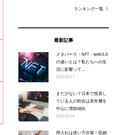
ランキング一覧
最新記事
メタバース・NFT・web3.0
の違いとは？私たちへの生
活に影響って...
2023.03.17
まだ少ない？日本で投資し
ている人の割合は若年層を
中心に増加傾向
2023.03.16
押入れは使い方次第！収納