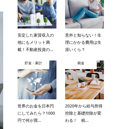
安定した家賃収入の
意外と知らない！生
他にもメリット満
理にかかる費用は生
載！不動産投資の...
涯いくら？
貯金・家計
税金
世界のお金を日本円
2020年から給与所得
にしてみたら？1000
控除と基礎控除が変
円で何が買...
わる！ 税...