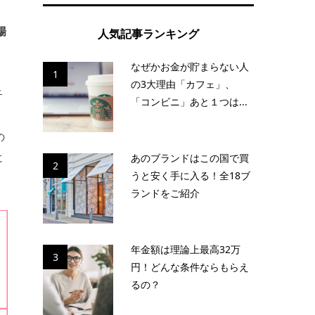
場
人気記事ランキング
なぜかお金が貯まらない人
1
の3大理由「カフェ」、
子
「コンビニ」あと１つは...
の
に
あのブランドはこの国で買
2
うと安く手に入る！全18ブ
ランドをご紹介
年金額は理論上最高32万
3
円！どんな条件ならもらえ
るの？