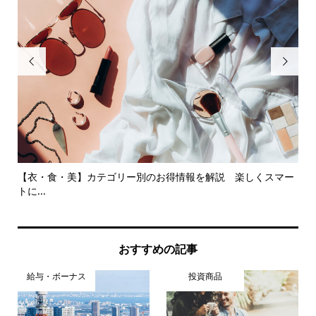


【衣・食・美】カテゴリー別のお得情報を解説 楽しくスマー
決
トに...
かる.
おすすめの記事
給与・ボーナス
投資商品