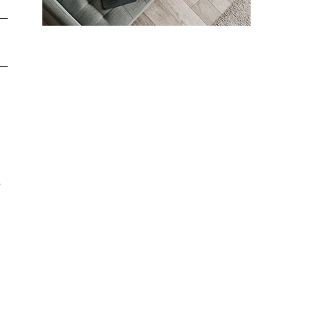
運
女
、