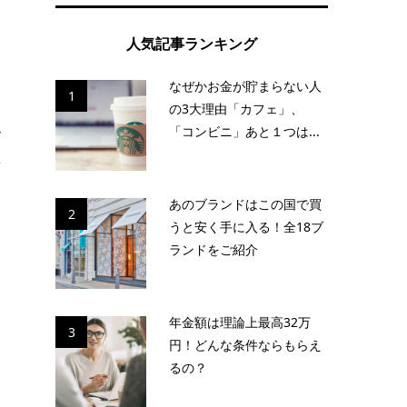
め
人気記事ランキング
なぜかお金が貯まらない人
1
の3大理由「カフェ」、
「コンビニ」あと１つは...
食
事
あのブランドはこの国で買
2
うと安く手に入る！全18ブ
ランドをご紹介
こ
年金額は理論上最高32万
3
円！どんな条件ならもらえ
るの？