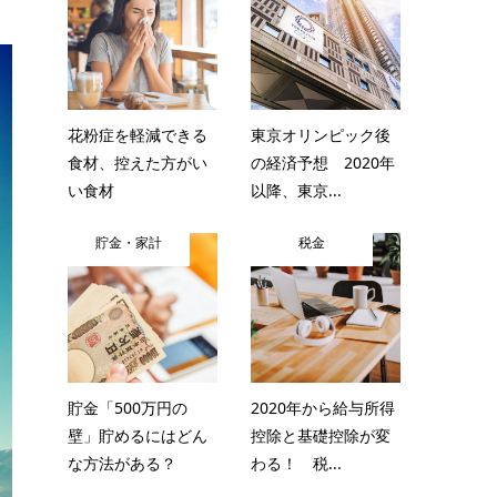
花粉症を軽減できる
東京オリンピック後
食材、控えた方がい
の経済予想 2020年
い食材
以降、東京...
貯金・家計
税金
貯金「500万円の
2020年から給与所得
壁」貯めるにはどん
控除と基礎控除が変
な方法がある？
わる！ 税...