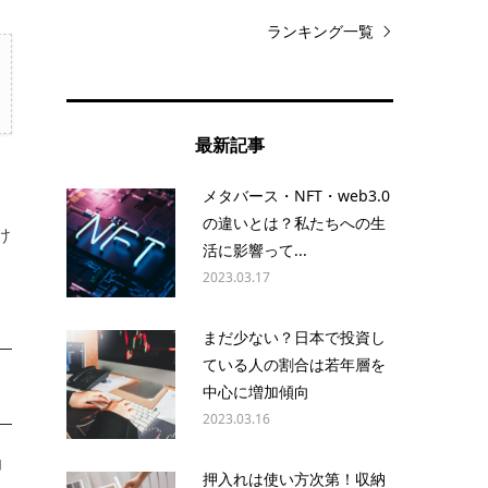
ランキング一覧
最新記事
メタバース・NFT・web3.0
の違いとは？私たちへの生
け
活に影響って...
2023.03.17
まだ少ない？日本で投資し
ている人の割合は若年層を
中心に増加傾向
2023.03.16
動
押入れは使い方次第！収納