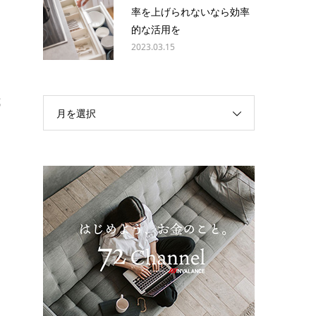
紹
率を上げられないなら効率
的な活用を
2023.03.15
式
月を選択
ら
ま