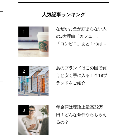
人気記事ランキング
も
なぜかお金が貯まらない人
お
1
の3大理由「カフェ」、
「コンビニ」あと１つは...
あのブランドはこの国で買
2
うと安く手に入る！全18ブ
ランドをご紹介
年金額は理論上最高32万
3
円！どんな条件ならもらえ
も
るの？