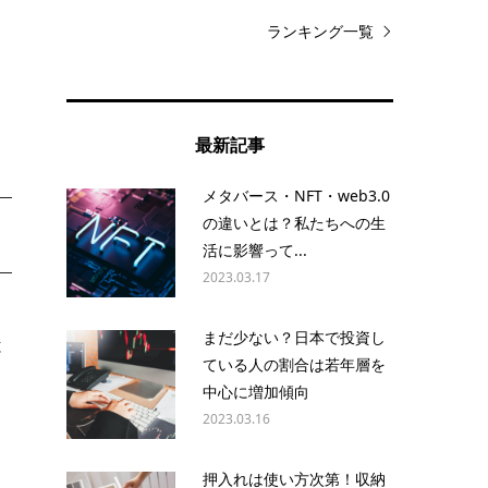
ランキング一覧
な
最新記事
メタバース・NFT・web3.0
の違いとは？私たちへの生
活に影響って...
2023.03.17
まだ少ない？日本で投資し
と
ている人の割合は若年層を
中心に増加傾向
2023.03.16
定
押入れは使い方次第！収納