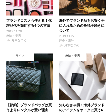
ブランドコスメも使える！化
海外でブランド品をお安く手
粧品代を節約する4つの方法
に入れるための免税手続きに
ついて
2019.11.28
趣味・美容
2019.11.22
月木なつめ
貯金・家計
月木なつめ
ライフ
趣味・美容
【節約】ブランドバッグは買
知らなきゃ損！海外ブランド
うよりレンタルが賢い理由
のアイテムをオトクに買う6