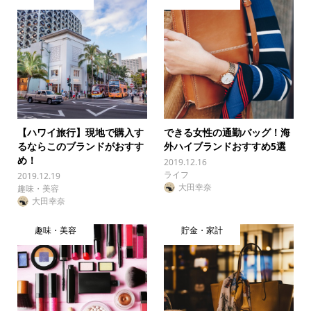
【ハワイ旅行】現地で購入す
できる女性の通勤バッグ！海
るならこのブランドがおすす
外ハイブランドおすすめ5選
め！
2019.12.16
ライフ
2019.12.19
大田幸奈
趣味・美容
大田幸奈
趣味・美容
貯金・家計