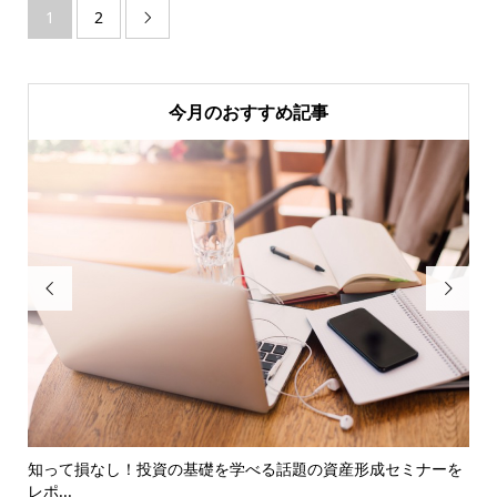
1
2

今月のおすすめ記事


の
知って損なし！投資の基礎を学べる話題の資産形成セミナーを
つ
レポ...
ネ..