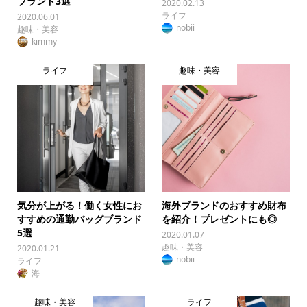
ブランド3選
2020.02.13
ライフ
2020.06.01
nobii
趣味・美容
kimmy
ライフ
趣味・美容
気分が上がる！働く女性にお
海外ブランドのおすすめ財布
すすめの通勤バッグブランド
を紹介！プレゼントにも◎
5選
2020.01.07
趣味・美容
2020.01.21
nobii
ライフ
海
趣味・美容
ライフ