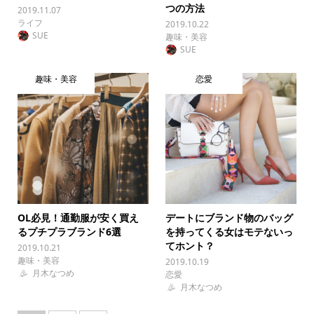
つの方法
2019.11.07
ライフ
2019.10.22
SUE
趣味・美容
SUE
趣味・美容
恋愛
OL必見！通勤服が安く買え
デートにブランド物のバッグ
るプチプラブランド6選
を持ってくる女はモテないっ
てホント？
2019.10.21
趣味・美容
2019.10.19
月木なつめ
恋愛
月木なつめ