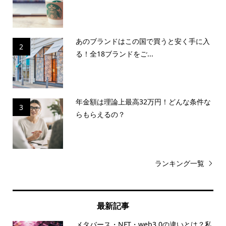
あのブランドはこの国で買うと安く手に入
2
る！全18ブランドをご...
年金額は理論上最高32万円！どんな条件な
3
らもらえるの？
ランキング一覧
最新記事
メタバース・NFT・web3.0の違いとは？私