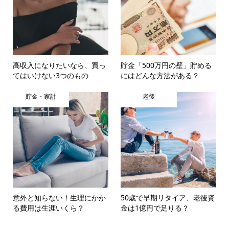
高収入になりたいなら、買っ
貯金「500万円の壁」貯める
てはいけない3つのもの
にはどんな方法がある？
貯金・家計
老後
意外と知らない！生理にかか
50歳で早期リタイア、老後資
る費用は生涯いくら？
金は1億円で足りる？