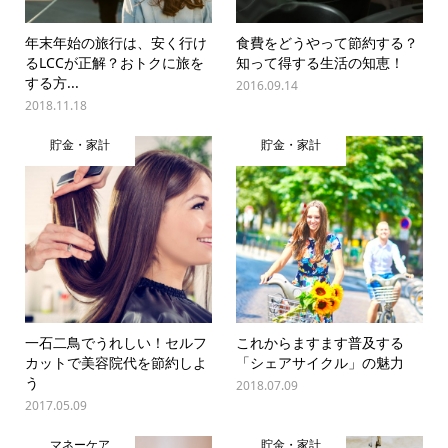
年末年始の旅行は、安く行け
食費をどうやって節約する？
るLCCが正解？おトクに旅を
知って得する生活の知恵！
する方...
2016.09.14
2018.11.18
貯金・家計
貯金・家計
一石二鳥でうれしい！セルフ
これからますます普及する
カットで美容院代を節約しよ
「シェアサイクル」の魅力
う
2018.07.09
2017.05.09
マネーケア
貯金・家計