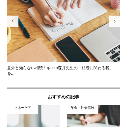


..
意外と知らない相続！gacco森井先生の「相続に関わる税」
ト
を...
収納.
おすすめの記事
マネーケア
年金・社会保険