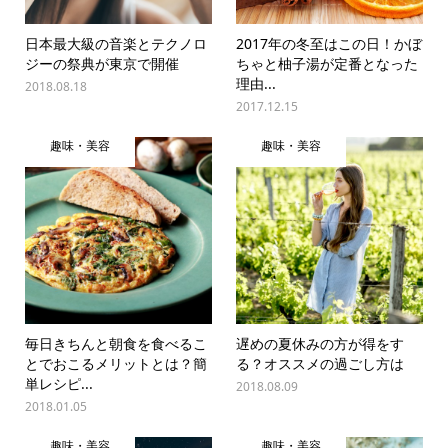
日本最大級の音楽とテクノロ
2017年の冬至はこの日！かぼ
ジーの祭典が東京で開催
ちゃと柚子湯が定番となった
理由...
2018.08.18
2017.12.15
趣味・美容
趣味・美容
毎日きちんと朝食を食べるこ
遅めの夏休みの方が得をす
とでおこるメリットとは？簡
る？オススメの過ごし方は
単レシピ...
2018.08.09
2018.01.05
趣味・美容
趣味・美容