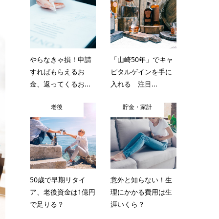
やらなきゃ損！申請
「山崎50年」でキャ
すればもらえるお
ピタルゲインを手に
金、返ってくるお...
入れる 注目...
老後
貯金・家計
50歳で早期リタイ
意外と知らない！生
ア、老後資金は1億円
理にかかる費用は生
で足りる？
涯いくら？