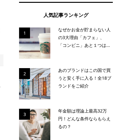
け
人気記事ランキング
す
なぜかお金が貯まらない人
業
1
の3大理由「カフェ」、
「コンビニ」あと１つは...
あのブランドはこの国で買
2
還
うと安く手に入る！全18ブ
ランドをご紹介
で
年金額は理論上最高32万
3
る
円！どんな条件ならもらえ
う
るの？