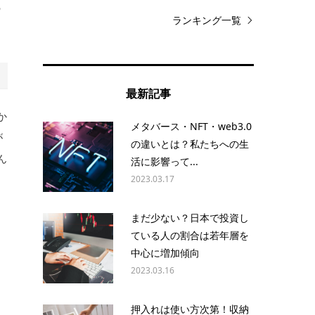
の
ランキング一覧
最新記事
か
メタバース・NFT・web3.0
が
の違いとは？私たちへの生
ん
活に影響って...
2023.03.17
まだ少ない？日本で投資し
ている人の割合は若年層を
中心に増加傾向
な
2023.03.16
押入れは使い方次第！収納