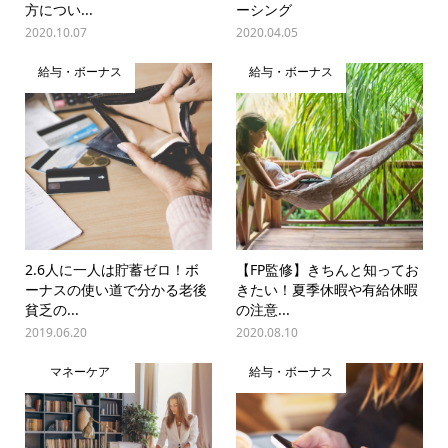
方につい...
ーシング
2020.10.07
2020.04.05
給与・ボーナス
給与・ボーナス
2.6人に一人は貯蓄ゼロ！ボ
【FP監修】きちんと知ってお
ーナスの使い道で分かる老後
きたい！夏季休暇や有給休暇
貧乏の...
の注意...
2019.06.20
2020.08.10
マネーケア
給与・ボーナス