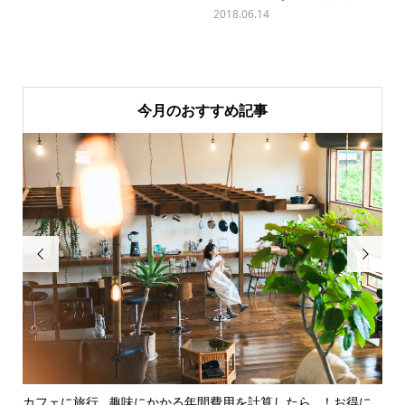
2018.06.14
今月のおすすめ記事


カフェに旅行…趣味にかかる年間費用を計算したら…！お得に
3,