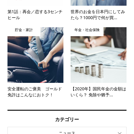
第1話：再会／恋する3センチ
世界のお金を日本円にしてみ
ヒール
たら？1000円で何が買...
貯金・家計
年金・社会保険
安全運転のご褒美 ゴールド
【2020年】国民年金の金額は
免許はこんなにおトク！
いくら？ 免除や猶予...
カテゴリー
ニュース