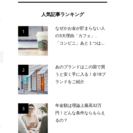
人気記事ランキング
で
なぜかお金が貯まらない人
1
の3大理由「カフェ」、
「コンビニ」あと１つは...
あのブランドはこの国で買
2
うと安く手に入る！全18ブ
ランドをご紹介
ス
年金額は理論上最高32万
3
円！どんな条件ならもらえ
るの？
で