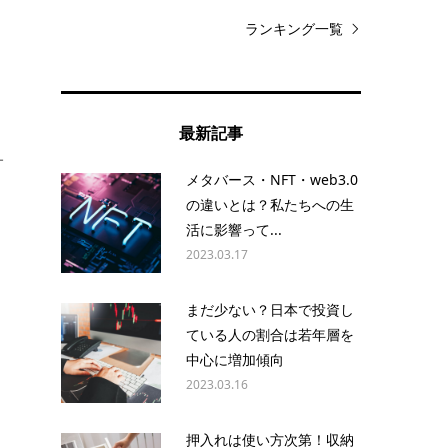
ランキング一覧
ま
最新記事
サ
メタバース・NFT・web3.0
の違いとは？私たちへの生
活に影響って...
2023.03.17
まだ少ない？日本で投資し
0
ている人の割合は若年層を
中心に増加傾向
2023.03.16
押入れは使い方次第！収納