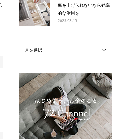
気
率を上げられないなら効率
的な活用を
2023.03.15
月を選択
安
。
た