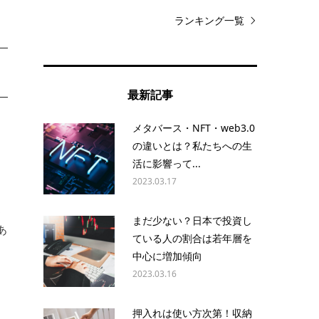
ランキング一覧
最新記事
約
メタバース・NFT・web3.0
の違いとは？私たちへの生
活に影響って...
2023.03.17
。
進
まだ少ない？日本で投資し
あ
ている人の割合は若年層を
中心に増加傾向
2023.03.16
と
押入れは使い方次第！収納