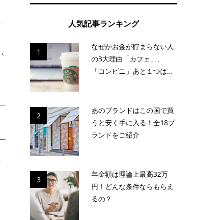
人気記事ランキング
対
なぜかお金が貯まらない人
1
い
の3大理由「カフェ」、
「コンビニ」あと１つは...
あのブランドはこの国で買
2
うと安く手に入る！全18ブ
ランドをご紹介
粒
年金額は理論上最高32万
3
円！どんな条件ならもらえ
るの？