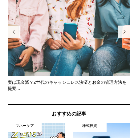


実は現金派？Z世代のキャッシュレス決済とお金の管理方法を
【
提案...
介
おすすめの記事
マネーケア
株式投資