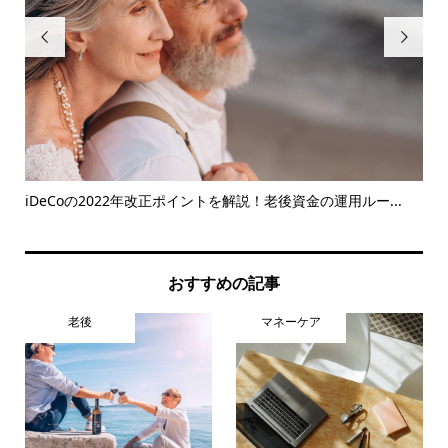


ット
iDeCoの2022年改正ポイントを解説！老後資金の運用ルー...
イ
て良.
おすすめの記事
老後
マネーケア