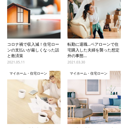
コロナ禍で収入減！住宅ロー
転勤に退職…ペアローンで住
ンの支払いが厳しくなった話
宅購入した夫婦を襲った想定
と救済策
外の事態...
2021.05.11
2021.03.30
マイホーム・住宅ローン
マイホーム・住宅ローン