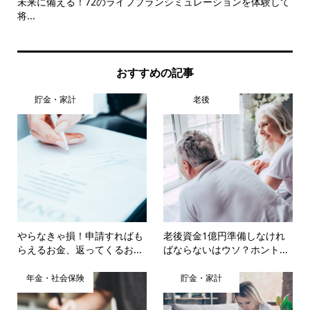
るサ
未来に備える！72のライフプランシミュレーションを体験して
3,
将...
おすすめの記事
貯金・家計
老後
やらなきゃ損！申請すればも
老後資金1億円準備しなけれ
らえるお金、返ってくるお...
ばならないはウソ？ホント...
年金・社会保険
貯金・家計