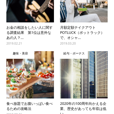
お金の相談をしたい人に関す
月額定額テイクアウト
る調査結果 第1位は意外な
POTLUCK（ポットラック）
あの人？...
で、オシャ...
2019.02.21
2019.03.20
趣味・美容
給与・ボーナス
食べ放題でお腹いっぱい食べ
2020年の100周年向かえる企
るための攻略法
業、歴史があっても年収は低
い...