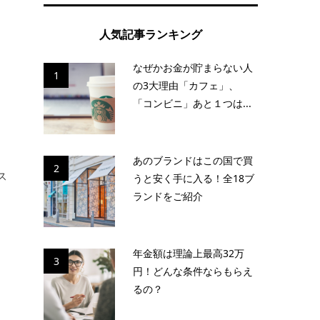
人気記事ランキング
なぜかお金が貯まらない人
1
の3大理由「カフェ」、
「コンビニ」あと１つは...
あのブランドはこの国で買
2
ス
うと安く手に入る！全18ブ
ランドをご紹介
年金額は理論上最高32万
3
円！どんな条件ならもらえ
るの？
る