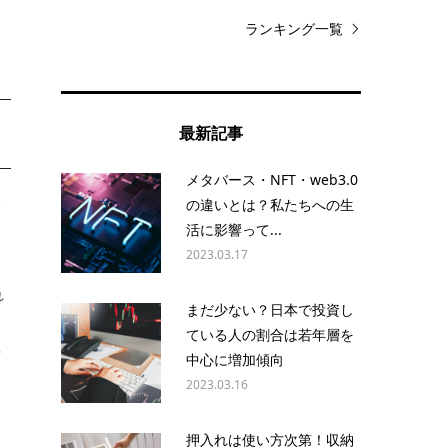
ランキング一覧
最新記事
メタバース・NFT・web3.0
い
の違いとは？私たちへの生
活に影響って...
2023.03.17
れ
まだ少ない？日本で投資し
ている人の割合は若年層を
対
中心に増加傾向
2023.03.16
押入れは使い方次第！収納
て