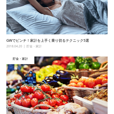
GWでピンチ！家計を上手く乗り切るテクニック5選
2018.04.20
貯金・家計
貯金・家計