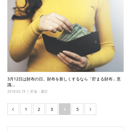
3月12日は財布の日。財布を新しくするなら「貯まる財布」意
識...
2018.02.19
貯金・家計
1
2
3
4
5

