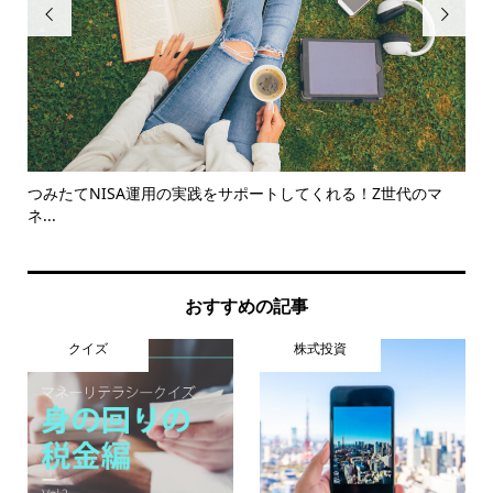


体験
つみたてNISA運用の実践をサポートしてくれる！Z世代のマ
【
ネ...
おすすめの記事
クイズ
株式投資