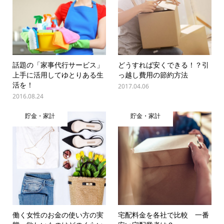
話題の「家事代行サービス」
どうすれば安くできる！？引
上手に活用してゆとりある生
っ越し費用の節約方法
活を！
2017.04.06
2016.08.24
貯金・家計
貯金・家計
働く女性のお金の使い方の実
宅配料金を各社で比較 一番