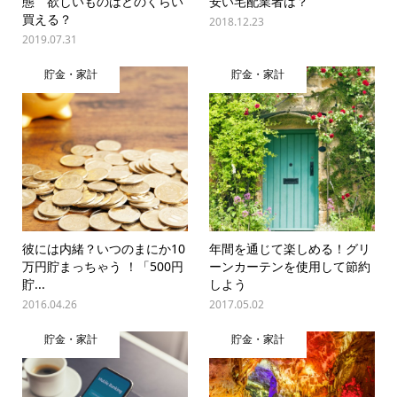
態 欲しいものはどのくらい
安い宅配業者は？
買える？
2018.12.23
2019.07.31
貯金・家計
貯金・家計
彼には内緒？いつのまにか10
年間を通じて楽しめる！グリ
万円貯まっちゃう ！「500円
ーンカーテンを使用して節約
貯...
しよう
2016.04.26
2017.05.02
貯金・家計
貯金・家計