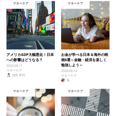
マネーケア
マネーケア
アメリカGDP大幅悪化！日本
お金が学べる日本＆海外の映
への影響はどうなる？
画6選～金融・経済を楽しく
勉強しよう～
2020.09.11
マネーケア
2020.09.10
池田 幸代
マネーケア
海
マネーケア
マネーケア