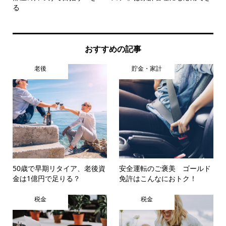
る
知..
おすすめの記事
老後
貯金・家計
50歳で早期リタイア、老後資
安全運転のご褒美 ゴールド
金は1億円で足りる？
免許はこんなにおトク！
税金
税金