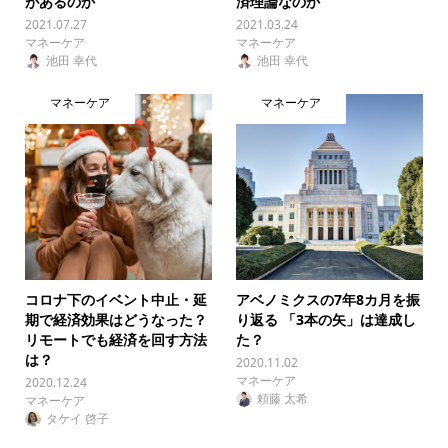
があるのか
済理論なのか
2021.07.27
2021.03.24
マネーケア
マネーケア
池田 幸代
池田 幸代
マネーケア
マネーケア
コロナ下のイベント中止・延
アベノミクスの7年8カ月を振
期で経済効果はどうなった？
り返る 「3本の矢」は達成し
リモートでも経済を回す方法
た？
は？
2020.11.02
マネーケア
2020.12.24
頼藤 太希
マネーケア
タケイ 啓子