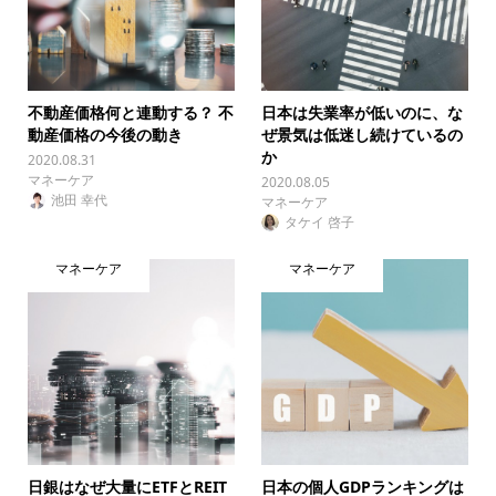
不動産価格何と連動する？ 不
日本は失業率が低いのに、な
動産価格の今後の動き
ぜ景気は低迷し続けているの
か
2020.08.31
マネーケア
2020.08.05
池田 幸代
マネーケア
タケイ 啓子
マネーケア
マネーケア
日銀はなぜ大量にETFとREIT
日本の個人GDPランキングは