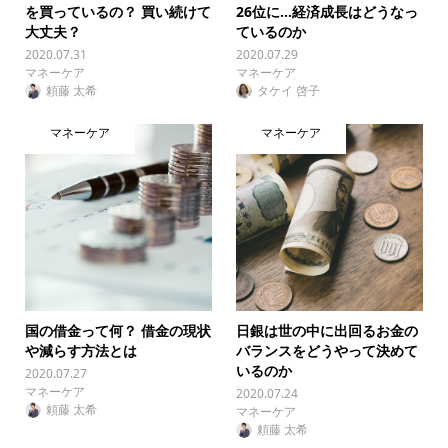
を買っているの？ 買い続けて
26位に…経済成長はどうなっ
大丈夫？
ているのか
2020.07.31
2020.07.29
マネーケア
マネーケア
頼藤 太希
タケイ 啓子
マネーケア
マネーケア
国の借金って何？ 借金の現状
日銀は世の中に出回るお金の
や減らす方法とは
バランスをどうやって決めて
いるのか
2020.07.27
マネーケア
2020.07.24
頼藤 太希
マネーケア
頼藤 太希