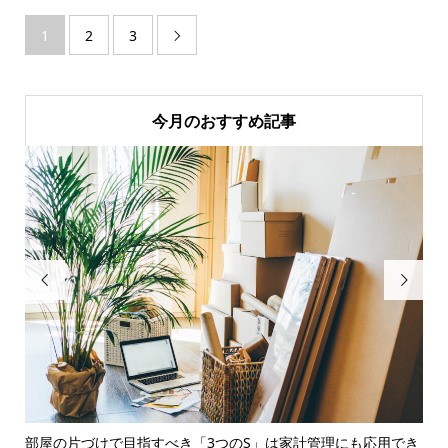
1
2
3

今月のおすすめ記事


ツと
部屋の片づけで目指すべき「3つのS」は家計管理にも応用でき
今