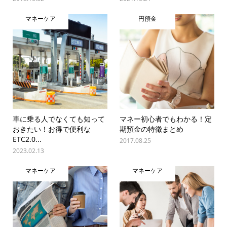
マネーケア
円預金
車に乗る人でなくても知って
マネー初心者でもわかる！定
おきたい！お得で便利な
期預金の特徴まとめ
ETC2.0...
2017.08.25
2023.02.13
マネーケア
マネーケア