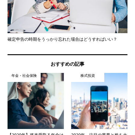
商
確定申告の時期をうっかり忘れた場合はどうすればいい？
基
調..
おすすめの記事
年金・社会保険
株式投資
【2020年】将来受取る年金は
2020年、注目の業界と株を大