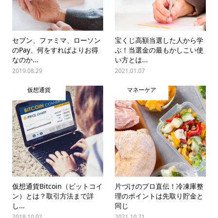
セブン、ファミマ、ローソン
宝くじ高額当選した人から学
のPay、何をすればよりお得
ぶ！当選金の最もかしこい使
なのか...
い方とは...
2019.08.29
2021.01.07
仮想通貨
マネーケア
仮想通貨Bitcoin（ビットコイ
片づけのプロ直伝！冷凍庫整
ン）とは？取引方法まで詳
理のポイントは先取り貯金と
し...
同じ
2018.10.02
2021.10.21