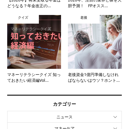
どうなる？年金改正の...
胆予測！ FPオスス...
クイズ
老後
マネーリテラシークイズ 知っ
老後資金1億円準備しなけれ
ておきたい経済編Vol...
ばならないはウソ？ホント...
カテゴリー
ニュース
マネーケア