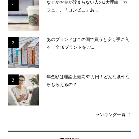
なぜかお金が貯まらない人の3大理由「カ
1
フェ」、「コンビニ」あ...
あのブランドはこの国で買うと安く手に入
2
る！全18ブランドをご...
年金額は理論上最高32万円！どんな条件な
3
らもらえるの？
ランキング一覧