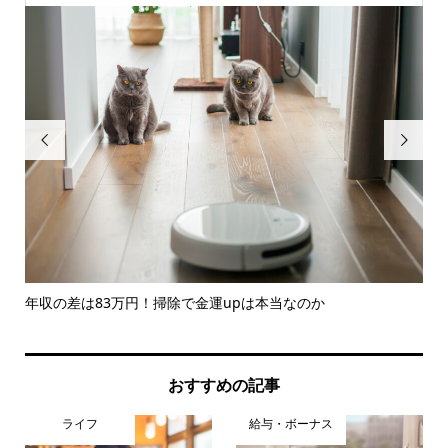


..
年収の差は83万円！掃除で金運upは本当なのか
住
何円.
おすすめの記事
ライフ
給与・ボーナス