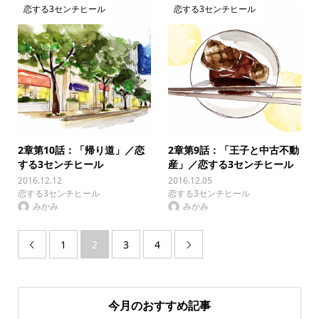
恋する3センチヒール
恋する3センチヒール
2章第10話：「帰り道」／恋
2章第9話：「王子と中古不動
する3センチヒール
産」／恋する3センチヒール
2016.12.12
2016.12.05
恋する3センチヒール
恋する3センチヒール
みかみ
みかみ
1
2
3
4


今月のおすすめ記事