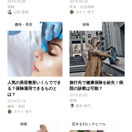
2019.10.30
2019.09.24
保険
年金・社会保険
山田 香織
タケイ 啓子
趣味・美容
保険
人気の美容整形いくらででき
旅行先で健康保険を紛失！病
る？保険適用できるものと
院の診察は可能？
は？
2018.05.02
保険
2019.07.16
廣木 智代
趣味・美容
タケイ 啓子
保険
恋する3センチヒール