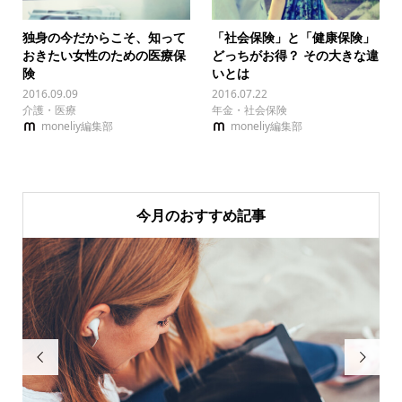
独身の今だからこそ、知って
「社会保険」と「健康保険」
おきたい女性のための医療保
どっちがお得？ その大きな違
険
いとは
2016.09.09
2016.07.22
介護・医療
年金・社会保険
moneliy編集部
moneliy編集部
今月のおすすめ記事

