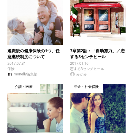
退職後の健康保険の1つ、任
3章第2話：「自助努力」／恋
意継続制度について
する3センチヒール
2017.07.31
2017.01.16
保険
恋する3センチヒール
moneliy編集部
みかみ
介護・医療
年金・社会保険