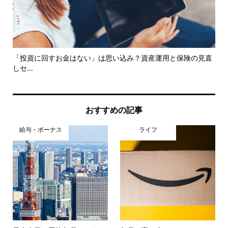
して
「投資に回すお金はない」は思い込み？資産運用と保険の見直
コ
しセ...
ら学.
おすすめの記事
給与・ボーナス
ライフ