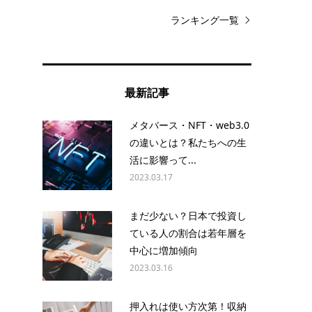
ランキング一覧
最新記事
メタバース・NFT・web3.0
の違いとは？私たちへの生
活に影響って...
2023.03.17
まだ少ない？日本で投資し
ている人の割合は若年層を
中心に増加傾向
2023.03.16
押入れは使い方次第！収納