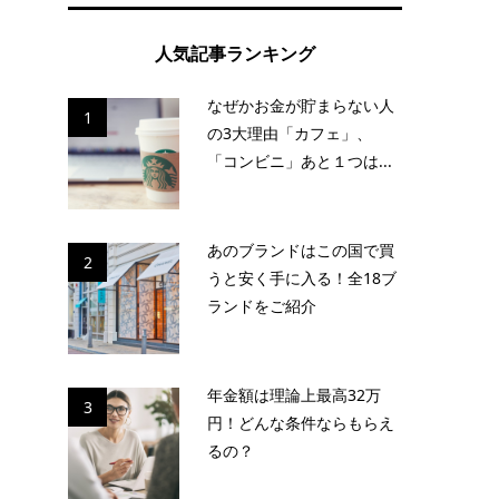
人気記事ランキング
なぜかお金が貯まらない人
1
の3大理由「カフェ」、
「コンビニ」あと１つは...
あのブランドはこの国で買
2
うと安く手に入る！全18ブ
ランドをご紹介
年金額は理論上最高32万
3
円！どんな条件ならもらえ
るの？