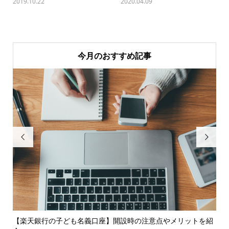
2019.10.22
2020.04.09
今月のおすすめ記事


る理
【楽天銀行の子ども名義口座】開設時の注意点やメリットを紹
お