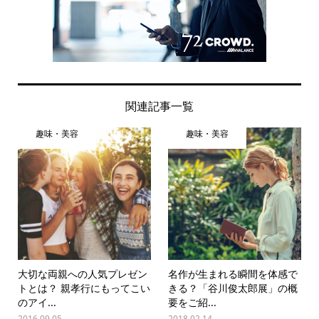
関連記事一覧
趣味・美容
趣味・美容
大切な両親への人気プレゼン
名作が生まれる瞬間を体感で
トとは？ 親孝行にもってこい
きる？「谷川俊太郎展」の概
のアイ...
要をご紹...
2016.09.05
2018.02.14