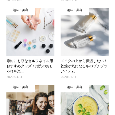
趣味・美容
趣味・美容
節約にも◎なセルフネイル用
メイクの上から保湿したい！
おすすめグッズ！指先のおし
乾燥が気になる冬のプチプラ
ゃれを楽...
アイテム
2020.03.31
2020.01.11
趣味・美容
趣味・美容