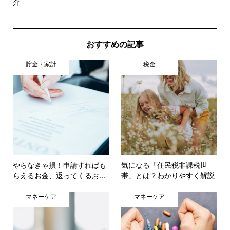
介
のこ.
おすすめの記事
貯金・家計
税金
やらなきゃ損！申請すればも
気になる「住民税非課税世
らえるお金、返ってくるお...
帯」とは？わかりやすく解説
マネーケア
マネーケア