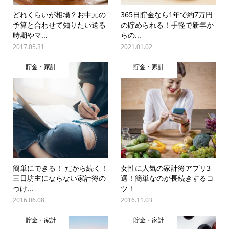
どれくらいが相場？お中元の
365日貯金なら1年で約7万円
予算と合わせて知りたい送る
の貯められる！手軽で新年か
時期やマ...
らの...
2017.05.31
2021.01.02
貯金・家計
貯金・家計
簡単にできる！ だから続く！
女性に人気の家計簿アプリ3
三日坊主にならない家計簿の
選！簡単なのが長続きするコ
つけ...
ツ！
2016.06.08
2016.11.03
貯金・家計
貯金・家計