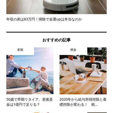
..
年収の差は83万円！掃除で金運upは本当なのか
「
とは.
おすすめの記事
老後
税金
50歳で早期リタイア、老後資
2020年から給与所得控除と基
金は1億円で足りる？
礎控除が変わる！ 税...