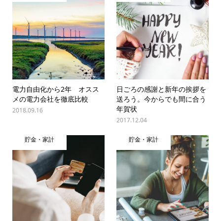
電力自由化から2年 オスス
日ごろの感謝と新年の挨拶を
メの電力会社を徹底比較
送ろう。今からでも間に合う
年賀状
2018.09.16
2017.12.04
貯金・家計
貯金・家計