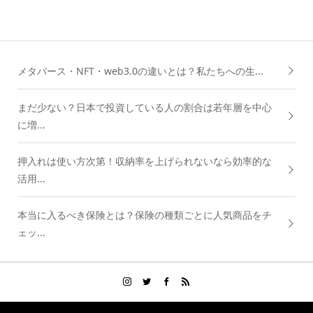
メタバース・NFT・web3.0の違いとは？私たちへの生...
まだ少ない？日本で投資している人の割合は若年層を中心
に増...
押入れは使い方次第！収納率を上げられないなら効率的な
活用...
本当に入るべき保険とは？保険の種類ごとに人気商品をチ
ェッ...