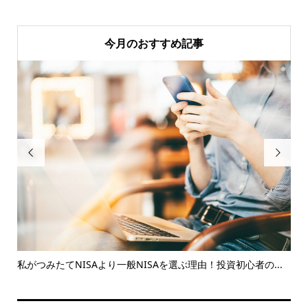
今月のおすすめ記事


率
私がつみたてNISAより一般NISAを選ぶ理由！投資初心者の...
3,