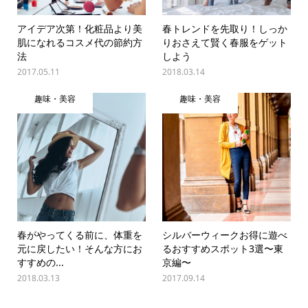
アイデア次第！化粧品より美
春トレンドを先取り！しっか
肌になれるコスメ代の節約方
りおさえて賢く春服をゲット
法
しよう
2017.05.11
2018.03.14
趣味・美容
趣味・美容
春がやってくる前に、体重を
シルバーウィークお得に遊べ
元に戻したい！そんな方にお
るおすすめスポット3選〜東
すすめの...
京編〜
2018.03.13
2017.09.14