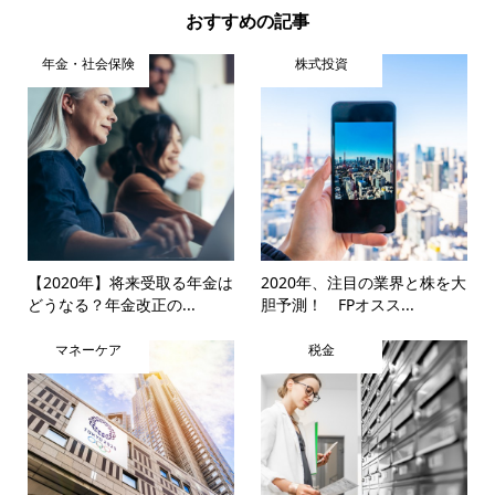
おすすめの記事
年金・社会保険
株式投資
【2020年】将来受取る年金は
2020年、注目の業界と株を大
どうなる？年金改正の...
胆予測！ FPオスス...
マネーケア
税金