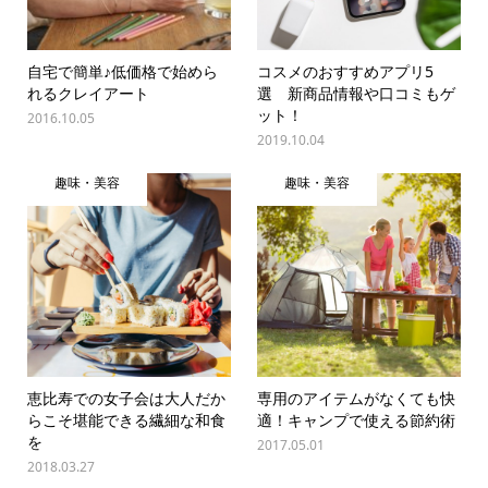
自宅で簡単♪低価格で始めら
コスメのおすすめアプリ5
れるクレイアート
選 新商品情報や口コミもゲ
ット！
2016.10.05
2019.10.04
趣味・美容
趣味・美容
恵比寿での女子会は大人だか
専用のアイテムがなくても快
らこそ堪能できる繊細な和食
適！キャンプで使える節約術
を
2017.05.01
2018.03.27