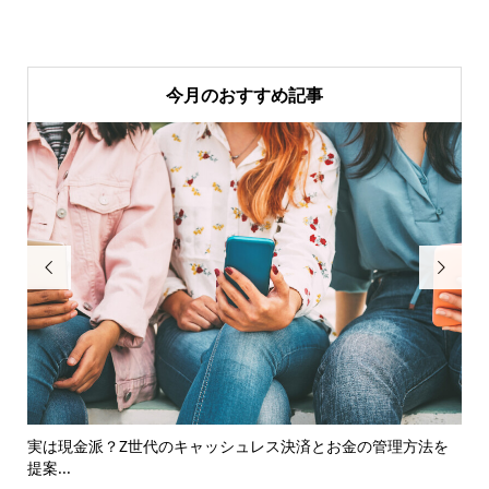
今月のおすすめ記事


実は現金派？Z世代のキャッシュレス決済とお金の管理方法を
新
提案...
は