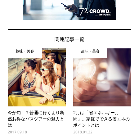
関連記事一覧
趣味・美容
趣味・美容
今が旬！？普通に行くより断
2月は「省エネルギー月
然お得なバスツアーの魅力と
間」。家庭でできる省エネの
は
ポイントとは
2017.09.18
2018.01.22