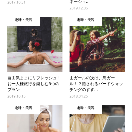
ネーショ...
2017.10.31
2019.12.06
趣味・美容
趣味・美容
自由気ままにリフレッシュ！
山ガールの次は、鳥ガー
お一人様旅行を楽しむ5つの
ル！？癒されるバードウォッ
プラン
チングのすす...
2019.10.15
2018.04.26
趣味・美容
趣味・美容