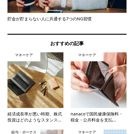
貯金が貯まらない人に共通する7つのNG習慣
首
まる.
おすすめの記事
マネーケア
マネーケア
経済成長率が悪い時期、株式
nanacoで国民健康保険料・
投資はどのようなスタンス...
税金・公共料金を支払...
給与・ボーナス
マネーケア