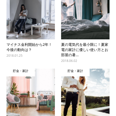
マイナス金利開始から2年！
夏の電気代を最小限に！夏家
今後の動向は？
電の家計に優しい使い方とお
部屋の暑...
2018.01.25
2018.06.02
貯金・家計
貯金・家計