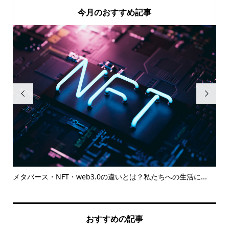
今月のおすすめ記事


えま
メタバース・NFT・web3.0の違いとは？私たちへの生活に...
株
おすすめの記事