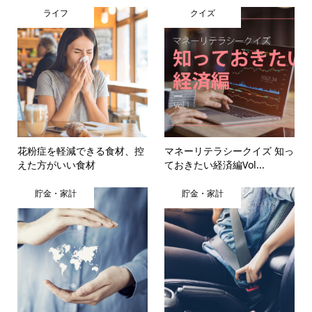
ライフ
クイズ
花粉症を軽減できる食材、控
マネーリテラシークイズ 知っ
えた方がいい食材
ておきたい経済編Vol...
貯金・家計
貯金・家計