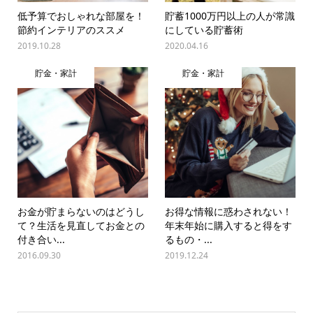
低予算でおしゃれな部屋を！
貯蓄1000万円以上の人が常識
節約インテリアのススメ
にしている貯蓄術
2019.10.28
2020.04.16
貯金・家計
貯金・家計
お金が貯まらないのはどうし
お得な情報に惑わされない！
て？生活を見直してお金との
年末年始に購入すると得をす
付き合い...
るもの・...
2016.09.30
2019.12.24