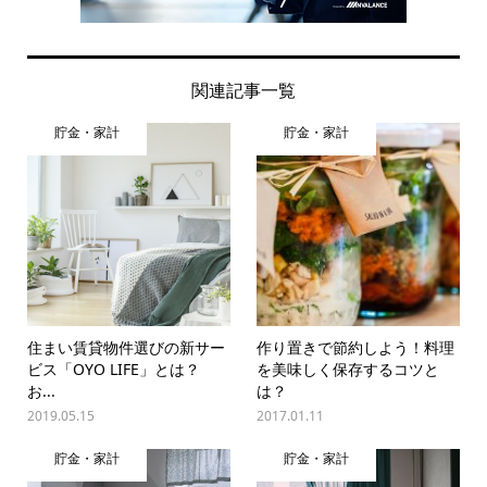
関連記事一覧
貯金・家計
貯金・家計
住まい賃貸物件選びの新サー
作り置きで節約しよう！料理
ビス「OYO LIFE」とは？
を美味しく保存するコツと
お...
は？
2019.05.15
2017.01.11
貯金・家計
貯金・家計