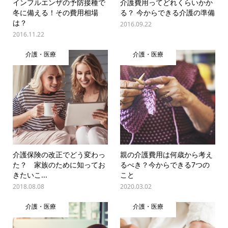
インフルエンザの予防接種で
介護費用ってどれくらいかか
冬に備える！その費用相場
る？ 今からできる介護の準備
は？
2016.09.22
2016.11.22
介護・医療
介護・医療
介護保険の改正でどう変わっ
親の介護費用は何歳から考え
た？ 家族のために知ってお
るべき？今からできる7つの
きたいこ...
こと
2018.08.08
2020.03.02
介護・医療
介護・医療