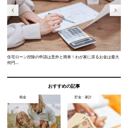


を
住宅ローン控除の申請は意外と簡単！わが家に戻るお金は最大
今
何円...
知..
おすすめの記事
税金
貯金・家計