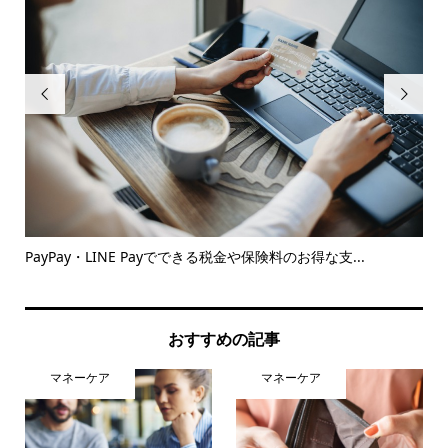


PayPay・LINE Payでできる税金や保険料のお得な支...
住
紹
おすすめの記事
マネーケア
マネーケア