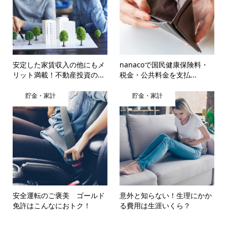
安定した家賃収入の他にもメ
nanacoで国民健康保険料・
リット満載！不動産投資の...
税金・公共料金を支払...
貯金・家計
貯金・家計
安全運転のご褒美 ゴールド
意外と知らない！生理にかか
免許はこんなにおトク！
る費用は生涯いくら？