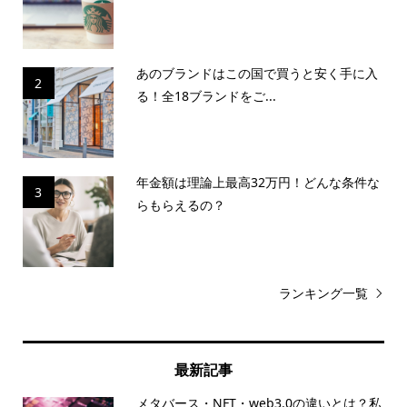
あのブランドはこの国で買うと安く手に入
2
る！全18ブランドをご...
年金額は理論上最高32万円！どんな条件な
3
らもらえるの？
ランキング一覧
最新記事
メタバース・NFT・web3.0の違いとは？私