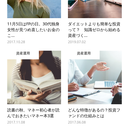
11月5日はFPの日。30代独身
ダイエットよりも簡単な投資
女性が見つめ直したいお金の
って？ 知識ゼロから始める
こ...
資産づく...
2017.10.28
2019.07.02
資産運用
資産運用
読書の秋、マネー初心者が読
どんな特徴があるの？投資フ
んでおきたいマネー本3選
ァンドの仕組みとは
2017.11.08
2017.06.08