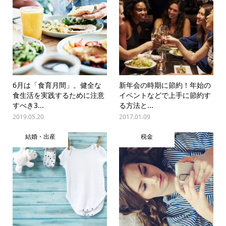
6月は「食育月間」。健全な
新年会の時期に節約！年始の
食生活を実践するために注意
イベントなどで上手に節約す
すべき3...
る方法と...
2019.05.20
2017.01.09
結婚・出産
税金