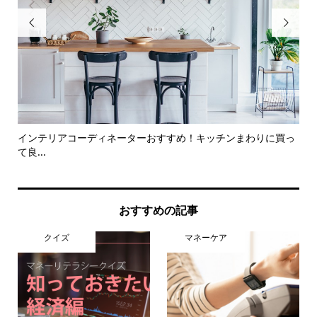


方法
インテリアコーディネーターおすすめ！キッチンまわりに買っ
ア
て良...
出..
おすすめの記事
クイズ
マネーケア