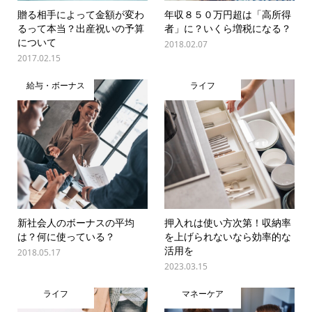
贈る相手によって金額が変わ
年収８５０万円超は「高所得
るって本当？出産祝いの予算
者」に？いくら増税になる？
について
2018.02.07
2017.02.15
給与・ボーナス
ライフ
新社会人のボーナスの平均
押入れは使い方次第！収納率
は？何に使っている？
を上げられないなら効率的な
活用を
2018.05.17
2023.03.15
ライフ
マネーケア