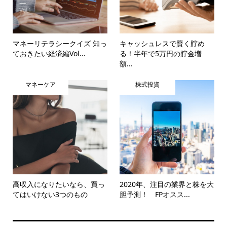
マネーリテラシークイズ 知っ
キャッシュレスで賢く貯め
ておきたい経済編Vol...
る！半年で5万円の貯金増
額...
マネーケア
株式投資
高収入になりたいなら、買っ
2020年、注目の業界と株を大
てはいけない3つのもの
胆予測！ FPオスス...