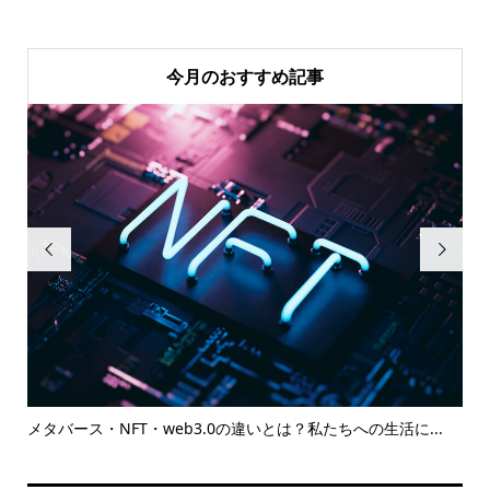
今月のおすすめ記事


ご
メタバース・NFT・web3.0の違いとは？私たちへの生活に...
ま
加傾.