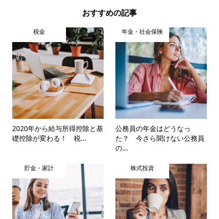
おすすめの記事
税金
年金・社会保険
2020年から給与所得控除と基
公務員の年金はどうなっ
礎控除が変わる！ 税...
た？ 今さら聞けない公務員
の...
貯金・家計
株式投資