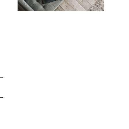
あ
い
況