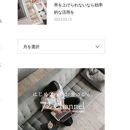
日
率を上げられないなら効率
的な活用を
2023.03.15
れ
月を選択
能
代
利
か