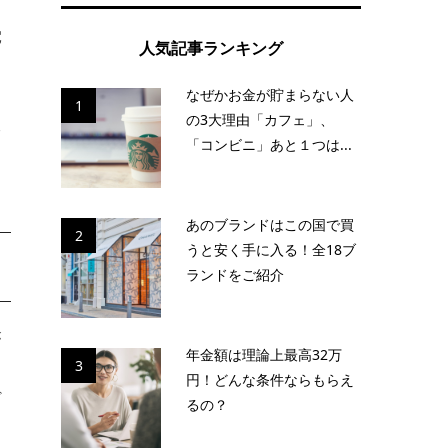
電
人気記事ランキング
なぜかお金が貯まらない人
1
の3大理由「カフェ」、
本
「コンビニ」あと１つは...
あのブランドはこの国で買
2
うと安く手に入る！全18ブ
ランドをご紹介
が
年金額は理論上最高32万
3
円！どんな条件ならもらえ
ど
るの？