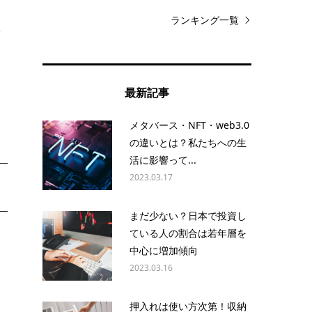
ランキング一覧
銀
日
最新記事
メタバース・NFT・web3.0
の違いとは？私たちへの生
活に影響って...
2023.03.17
まだ少ない？日本で投資し
ている人の割合は若年層を
中心に増加傾向
2023.03.16
押入れは使い方次第！収納