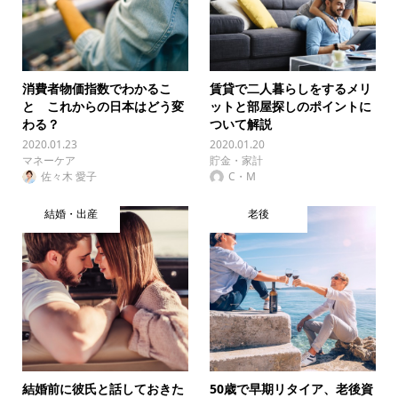
消費者物価指数でわかるこ
賃貸で二人暮らしをするメリ
と これからの日本はどう変
ットと部屋探しのポイントに
わる？
ついて解説
2020.01.23
2020.01.20
マネーケア
貯金・家計
佐々木 愛子
C・M
結婚・出産
老後
結婚前に彼氏と話しておきた
50歳で早期リタイア、老後資