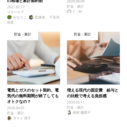
の相場と家計節約術
2020.08.09
貯金・家計
2021.02.17
C・M
マネーケア
みなりこ
監修者： 千見寺
拓実
貯金・家計
貯金・家計
電気とガスのセット契約、電
増える現代の固定費 給与と
気代の無料期間が終了しても
の比較で考える負担感
オトクなの？
2020.03.11
貯金・家計
2020.04.01
稲村 優貴子
貯金・家計
タケイ 啓子