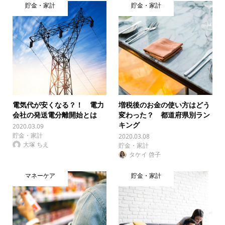
貯金・家計
貯金・家計
電気代が安くなる？！ 電力
増税後のお金の使い方はどう
会社の発送電分離開始とは
変わった？ 都道府県別ラン
キング
2020.03.09
貯金・家計
2020.03.08
大塚 ちえ
貯金・家計
タケイ 啓子
マネーケア
貯金・家計