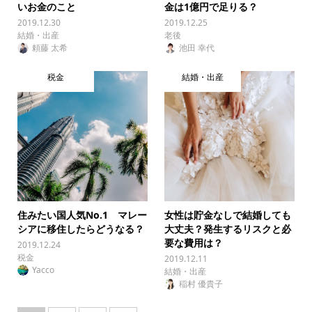
いお金のこと
金は1億円で足りる？
2019.12.30
2019.12.25
結婚・出産
老後
頼藤 太希
池田 幸代
税金
結婚・出産
住みたい国人気No.1 マレー
女性は貯金なしで結婚しても
シアに移住したらどうなる？
大丈夫？発生するリスクと必
要な費用は？
2019.12.24
税金
2019.12.11
Yacco
結婚・出産
稲村 優貴子