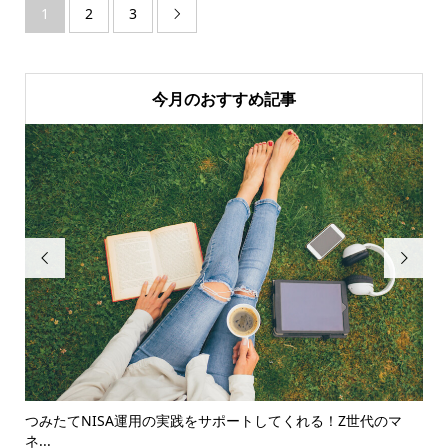
1
2
3

今月のおすすめ記事


つみたてNISA運用の実践をサポートしてくれる！Z世代のマ
【2
ネ...