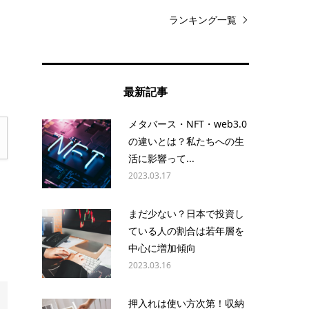
と
ランキング一覧
を
最新記事
メタバース・NFT・web3.0
の違いとは？私たちへの生
活に影響って...
2023.03.17
まだ少ない？日本で投資し
ている人の割合は若年層を
中心に増加傾向
2023.03.16
押入れは使い方次第！収納