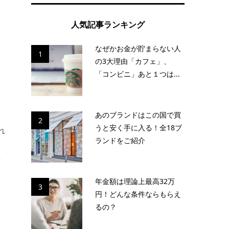
人気記事ランキング
なぜかお金が貯まらない人
1
を
の3大理由「カフェ」、
「コンビニ」あと１つは...
あのブランドはこの国で買
2
うと安く手に入る！全18ブ
れ
ランドをご紹介
預
年金額は理論上最高32万
3
円！どんな条件ならもらえ
るの？