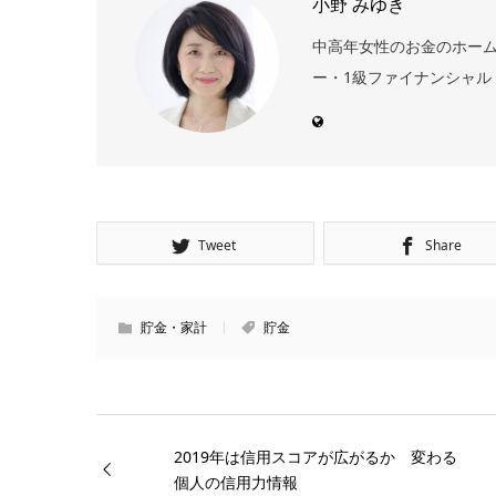
小野 みゆき
中高年女性のお金のホーム
ー・1級ファイナンシャル・
Tweet
Share
貯金・家計
貯金
2019年は信用スコアが広がるか 変わる
個人の信用力情報